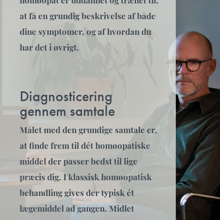
homøopat er uddannet og trænet til,
at få en grundig beskrivelse af både
dine symptomer, og af hvordan du
har det i øvrigt.
Diagnosticering
gennem samtale
Målet med den grundige samtale er,
at finde frem til dét homøopatiske
middel der passer bedst til lige
præcis dig. I klassisk homøopatisk
behandling gives der typisk ét
lægemiddel ad gangen. Midlet