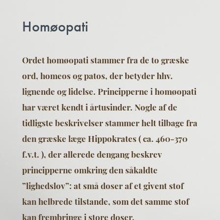
Homøopati
Ordet homøopati stammer fra de to græske
ord, homeos og patos, der betyder hhv.
lignende og lidelse. Principperne i homøopati
har været kendt i årtusinder. Nogle af de
tidligste beskrivelser stammer helt tilbage fra
den græske læge Hippokrates ( ca. 460-370
f.v.t. ), der allerede dengang beskrev
principperne omkring den såkaldte
”lighedslov”: at små doser af et givent stof
kan helbrede tilstande, som det samme stof
kan frembringe i store doser.