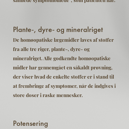
samlede symptombillede”, som patienten har.
Plante-, dyre- og mineralriget
De homøopatiske lægemidler laves af stoffer
fra alle tre riger, plante-, dyre- og
mineralriget. Alle godkendte homøopatiske
midler har gennemgået en såkaldt prøvning,
der viser hvad de enkelte stoffer er i stand til
at frembringe af symptomer, når de indgives i
store doser i raske mennesker.
Potensering