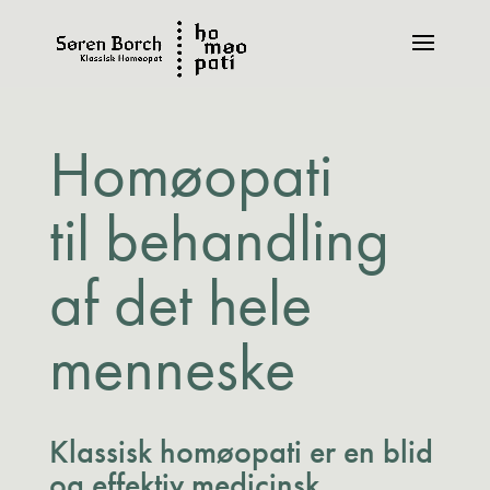
Homøopati
til behandling
af det hele
menneske
Klassisk homøopati er en blid
og effektiv medicinsk